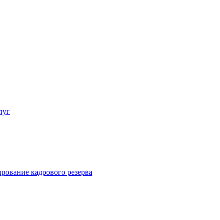
луг
рование кадрового резерва