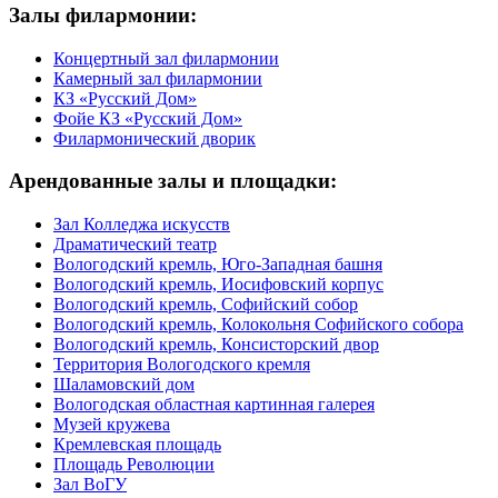
Залы филармонии:
Концертный зал филармонии
Камерный зал филармонии
КЗ «Русский Дом»
Фойе КЗ «Русский Дом»
Филармонический дворик
Арендованные залы и площадки:
Зал Колледжа искусств
Драматический театр
Вологодский кремль, Юго-Западная башня
Вологодский кремль, Иосифовский корпус
Вологодский кремль, Софийский собор
Вологодский кремль, Колокольня Софийского собора
Вологодский кремль, Консисторский двор
Территория Вологодского кремля
Шаламовский дом
Вологодская областная картинная галерея
Музей кружева
Кремлевская площадь
Площадь Революции
Зал ВоГУ