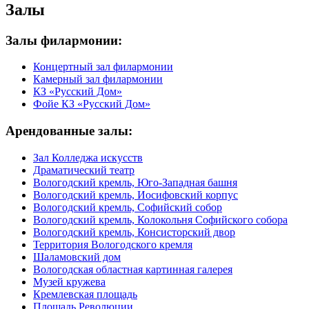
Залы
Залы филармонии:
Концертный зал филармонии
Камерный зал филармонии
КЗ «Русский Дом»
Фойе КЗ «Русский Дом»
Арендованные залы:
Зал Колледжа искусств
Драматический театр
Вологодский кремль, Юго-Западная башня
Вологодский кремль, Иосифовский корпус
Вологодский кремль, Софийский собор
Вологодский кремль, Колокольня Софийского собора
Вологодский кремль, Консисторский двор
Территория Вологодского кремля
Шаламовский дом
Вологодская областная картинная галерея
Музей кружева
Кремлевская площадь
Площадь Революции