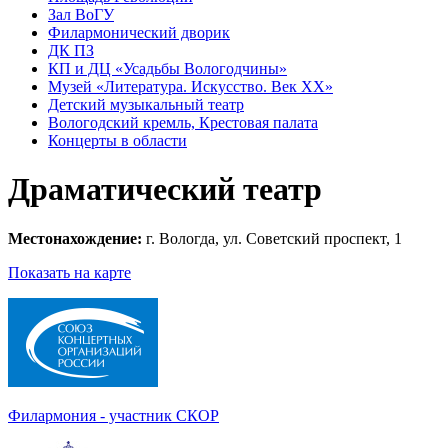
Зал ВоГУ
Филармонический дворик
ДК ПЗ
КП и ДЦ «Усадьбы Вологодчины»
Музей «Литература. Искусство. Век ХХ»
Детский музыкальный театр
Вологодский кремль, Крестовая палата
Концерты в области
Драматический театр
Местонахождение:
г. Вологда, ул. Советский проспект, 1
Показать на карте
Филармония - участник СКОР