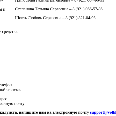
Григорьева Галина Евгеньевна – 8 (921) 064-96-99
Степанова Татьяна Сергеевна – 8 (921) 066-57-86
ы и
Шовть Любовь Сергеевна – 8 (921) 821-04-93
 средства.
телефон
ной системы
дрес
тронную почту
ожалуйста, напишите нам на электронную почту
support@volfi