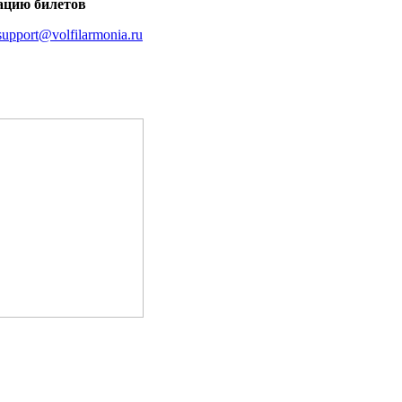
ацию билетов
support@volfilarmonia.ru