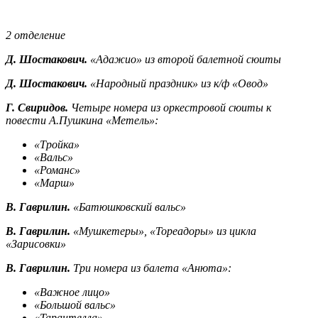
2 отделение
Д. Шостакович.
«Адажио» из второй балетной сюиты
Д. Шостакович.
«Народный праздник» из к/ф «Овод»
Г. Свиридов.
Четыре номера из оркестровой сюиты к
повести А.Пушкина «Метель»:
«Тройка»
«Вальс»
«Романс»
«Марш»
В. Гаврилин.
«Батюшковский вальс»
В. Гаврилин.
«Мушкетеры», «Тореадоры» из цикла
«Зарисовки»
В. Гаврилин.
Три номера из балета «Анюта»:
«Важное лицо»
«Большой вальс»
«Тарантелла»