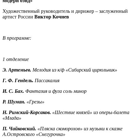
модерн бэнд»
Художественный руководитель и дирижер – заслуженный
артист России
Виктор Кочнев
В программе:
1 отделение
Э. Артемьев.
Мелодия из к/ф «Сибирский цирюльник»
Г. Ф. Гендель.
Пассакалия
И. С. Бах.
Фантазия и фуга соль минор
Р. Шуман.
«Грезы»
Н. Римский-Корсаков.
«Шествие князей» из оперы-балета
«Млада»
П. Чайковский.
«Пляска скоморохов» из музыки к сказке
А.Островского «Снегурочка»