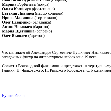
Марина Горбачева
(домра)
Ольга Козийчук
(фортепиано)
Евгения Ливинец
(меццо-сопрано)
Ирина Малинина
(фортепиано)
Олег Назаренко
(балалайка)
Антон Николаев
(баритон)
Мария Щетинина
(сопрано)
Олег Яковлев
(баритон).
Что мы знаем об Александре Сергеевиче Пушкине? Нам кажется
загадочных фигур на литературном небосклоне 19 века.
Солисты Вологодской филармонии представят литературно-музы
Глинки, П. Чайковского, Н. Римского-Корсакова, С. Рахманино
Купить билет