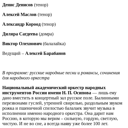
Денис Денисов
(тенор)
Алексей Маслов
(тенор)
Александр Короод
(тенор)
Диляра Сагдеева
(домра)
Виктор Олехнович
(балалайка)
Ведущий –
Алексей Барабанов
В программе: русские народные песни и романсы, сочинения
для народного оркестра
Национальный академический оркестр народных
инструментов России имени Н. П. Осипова
— лишь ему
дано вместить в концертный зал русское поле. Былинными
перезвонами гуслей, утренней свирелью, раздольным звуком
рожка и пшеничной спелостью балалаек звучит музыка в
исполнении именно народного оркестра. Она дарит нам
Россию, в которую мы верим – сильную, гордую, светлую,
чистую. И не во сне, а всегда наяву уже более 100 лет.