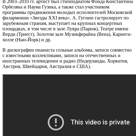
В 2003–2010 гг. артист был стипендиатом Фонда Константина
Орбеляна и Наума Гузика, а также стал участником
программы продвижения молодых исполнителей Московской
филармонии «Звезды XXI века». А. Гугнин гастролирует по
зарубежным странам, выступает на крупных концертных
площадках, в том числе в зале Лувра (Париж), Театре имени
Верди (Триест), Золотом зале Музикферайна (Вена), Карнеги-
холле (Нью-Йорк) и др.
В дискографии пианиста сольные альбомы, записи совместно
с известными коллективами, записи на отечественных и
иностранных телевидении и радио (Нидерланды, Хорватия,
Австрия, Швейцария, Австралия и США).