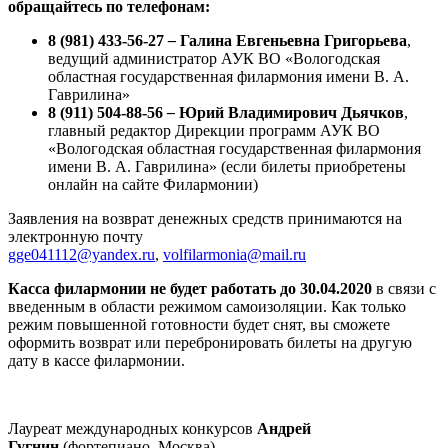
обращайтесь
по телефонам:
8 (981) 433-56-27
–
Галина Евгеньевна Григорьева
,
ведущий администратор АУК ВО «Вологодская
областная государственная филармония имени В. А.
Гаврилина»
8 (911) 504-88-56
–
Юрий Владимирович Дьячков
,
главный редактор Дирекции программ АУК ВО
«Вологодская областная государственная филармония
имени В. А. Гаврилина» (если билеты приобретены
онлайн на сайте Филармонии)
Заявления на возврат денежных средств принимаются на
электронную почту
gge041112@yandex.ru
,
volfilarmonia@mail.ru
Касса филармонии не будет работать до 30.04.2020
в связи с
введенным в области режимом самоизоляции. Как только
режим повышенной готовности будет снят, вы сможете
оформить возврат или перебронировать билеты на другую
дату в кассе филармонии.
Лауреат международных конкурсов
Андрей
Гугнин
(фортепиано, Москва)