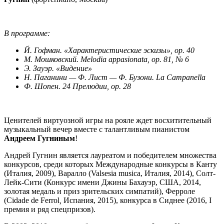
В программе:
Й. Гофман. «Характеристические эскизы», ор. 40
М. Мошковский. Melodia appasionata, ор. 81, № 6
Э. Зауэр. «Видение»
Н. Паганини — Ф. Лист — Ф. Бузони. La Campanella
Ф. Шопен. 24 Прелюдии, ор. 28
Ценителей виртуозной игры на рояле ждет восхитительный
музыкальный вечер вместе с талантливым пианистом
Андреем Гугниным
!
Андрей Гугнин является лауреатом и победителем множества
конкурсов, среди которых Международные конкурсы в Канту
(Италия, 2009), Варалло (Valsesia musica, Италия, 2014), Солт-
Лейк-Сити (Конкурс имени Джины Бахауэр, США, 2014,
золотая медаль и приз зрительских симпатий), Ферроле
(Cidade de Ferrol
,
Испания, 2015), конкурса в Сиднее (2016, I
премия и ряд спецпризов).