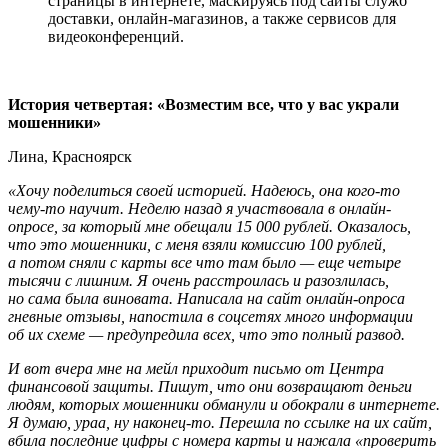
страницы в интернете, маскируясь под сайты служб
доставки, онлайн-магазинов, а также сервисов для
видеоконференций.
История четвертая: «Возместим все, что у вас украли
мошенники»
Лина, Красноярск
«Хочу поделиться своей историей. Надеюсь, она кого-то
чему-то научит. Неделю назад я участвовала в онлайн-
опросе, за который мне обещали 15 000 рублей. Оказалось,
что это мошенники, с меня взяли комиссию 100 рублей,
а потом сняли с карты все что там было — еще четыре
тысячи с лишним. Я очень расстроилась и разозлилась,
но сама была виновата. Написала на сайт онлайн-опроса
гневные отзывы, напостила в соцсетях много информации
об их схеме — предупредила всех, что это полный развод.
И вот вчера мне на мейл приходит письмо от Центра
финансовой защиты. Пишут, что они возвращают деньги
людям, которых мошенники обманули и обокрали в интернете.
Я думаю, ураа, ну наконец-то. Перешла по ссылке на их сайт,
вбила последние цифры с номера карты и нажала «проверить