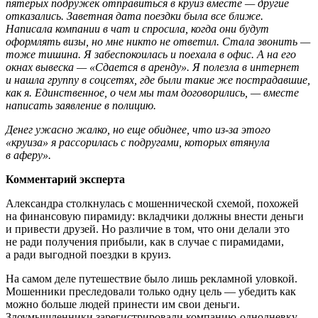
пятерых подружек отправиться в круиз вместе — другие
отказались. Заветная дата поездки была все ближе.
Написала компании в чат и спросила, когда они будут
оформлять визы, но мне никто не ответил. Стала звонить —
тоже тишина. Я забеспокоилась и поехала в офис. А на его
окнах вывеска — «Сдается в аренду». Я полезла в интернет
и нашла группу в соцсетях, где были такие же пострадавшие,
как я. Единственное, о чем мы там договорились, — вместе
написать заявление в полицию.
Денег ужасно жалко, но еще обиднее, что из-за этого
«круиза» я рассорилась с подругами, которых втянула
в аферу».
Комментарий эксперта
Александра столкнулась с мошеннической схемой, похожей
на финансовую пирамиду: вкладчики должны внести деньги
и привести друзей. Но различие в том, что они делали это
не ради получения прибыли, как в случае с пирамидами,
а ради выгодной поездки в круиз.
На самом деле путешествие было лишь рекламной уловкой.
Мошенники преследовали только одну цель — убедить как
можно больше людей принести им свои деньги.
Злоумышленники зарегистрировали компанию-однодневку