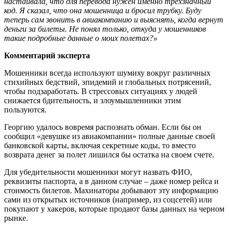
настаивала, что для перевода нужен именно трехзначный
код. Я сказал, что она мошенница и бросил трубку. Буду
теперь сам звонить в авиакомпанию и выяснять, когда вернут
деньги за билеты. Не понял только, откуда у мошенников
такие подробные данные о моих полетах?»
Комментарий эксперта
Мошенники всегда используют шумиху вокруг различных
стихийных бедствий, эпидемий и глобальных потрясений,
чтобы подзаработать. В стрессовых ситуациях у людей
снижается бдительность, и злоумышленники этим
пользуются.
Георгию удалось вовремя распознать обман. Если бы он
сообщил «девушке из авиакомпании» полные данные своей
банковской карты, включая секретные коды, то вместо
возврата денег за полет лишился бы остатка на своем счете.
Для убедительности мошенники могут назвать ФИО,
реквизиты паспорта, а в данном случае – даже номер рейса и
стоимость билетов. Махинаторы добывают эту информацию
сами из открытых источников (например, из соцсетей) или
покупают у хакеров, которые продают базы данных на черном
рынке.