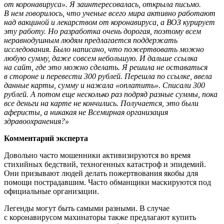
от коронавируса». Я заинтересовалась, открыла письмо.
В нем говорилось, что ученые всего мира активно работают
над вакциной и лекарством от коронавируса, а ВОЗ курирует
эту работу. Но разработка очень дорогая, поэтому всем
неравнодушным людям предлагается поддержать
исследования. Было написано, что пожертвовать можно
любую сумму, даже совсем небольшую. И дальше ссылка
на сайт, где это можно сделать. Я решила не оставаться
в стороне и перевести 300 рублей. Перешла по ссылке, ввела
данные карты, сумму и нажала «оплатить». Списали 300
рублей. А потом еще несколько раз подряд разные суммы, пока
все деньги на карте не кончились. Получается, это были
аферисты, а никакая не Всемирная организация
здравоохранения?»
Комментарий эксперта
Довольно часто мошенники активизируются во время
стихийных бедствий, техногенных катастроф и эпидемий.
Они призывают людей делать пожертвования якобы для
помощи пострадавшим. Часто обманщики маскируются под
официальные организации.
Легенды могут быть самыми разными. В случае
с коронавирусом махинаторы также предлагают купить