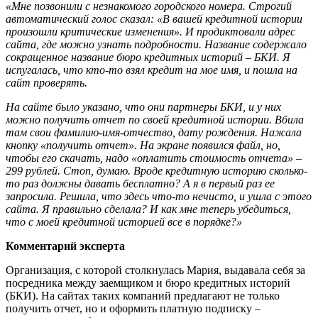
«Мне позвонили с незнакомого городского номера. Строгий
автоматический голос сказал: «В вашей кредитной истории
произошли критические изменения». И продиктовали адрес
сайта, где можно узнать подробности. Название содержало
сокращенное название бюро кредитных историй – БКИ. Я
испугалась, что кто-то взял кредит на мое имя, и пошла на
сайт проверять.
На сайте было указано, что они партнеры БКИ, и у них
можно получить отчет по своей кредитной истории. Вбила
там свои фамилию-имя-отчество, дату рождения. Нажала
кнопку «получить отчет». На экране появился файл, но,
чтобы его скачать, надо «оплатить стоимость отчета» –
299 рублей. Стоп, думаю. Вроде кредитную историю сколько-
то раз должны давать бесплатно? А я в первый раз ее
запросила. Решила, что здесь что-то нечисто, и ушла с этого
сайта. Я правильно сделала? И как мне теперь убедиться,
что с моей кредитной историей все в порядке?»
Комментарий эксперта
Организация, с которой столкнулась Мария, выдавала себя за
посредника между заемщиком и бюро кредитных историй
(БКИ). На сайтах таких компаний предлагают не только
получить отчет, но и оформить платную подписку –