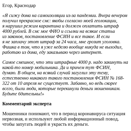
Егор, Краснодар
«Я сижу дома на самоизоляции из-за пандемии. Вчера вечером
получил прекрасное смс: якобы согласно моей геолокации,
я нарушил режим карантина и должен оплатить штраф
4000 рублей. В смс мое ФИО и ссылки на всякие статьи
из законов, постановление ФСИН и все такое. И если
я не заплачу этот штраф за 24 часа, мне грозит уголовка.
Фишка в том, что я уже неделю вообще никуда не выходил,
работаю из дома, еду заказываю через интернет.
Самое смешное, что эти штрафные 4000 р. надо закинуть на
какой-то номер мобильника. Да и причем тут ФСИН,
думаю.
В общем, на всякий случай загуглил эту тему,
естественно никакого такого постановления ФСИН № 168-
322 от 10 апреля не существует.
Забавно, но ведь скорее
всего, были люди, которые перекинули деньги мошенникам.
Будьте бдительны!»
Комментарий эксперта
Мошенники понимают, что в период коронавируса ситуация
нервозная, и используют любой информационный повод,
чтобы запугать людей и украсть их деньги.