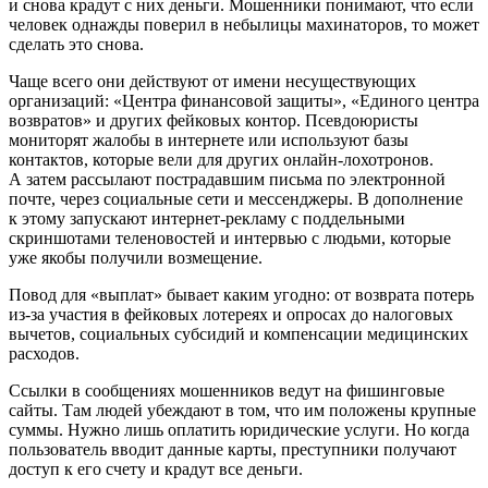
и снова крадут с них деньги. Мошенники понимают, что если
человек однажды поверил в небылицы махинаторов, то может
сделать это снова.
Чаще всего они действуют от имени несуществующих
организаций: «Центра финансовой защиты», «Единого центра
возвратов» и других фейковых контор. Псевдоюристы
мониторят жалобы в интернете или используют базы
контактов, которые вели для других онлайн-лохотронов.
А затем рассылают пострадавшим письма по электронной
почте, через социальные сети и мессенджеры. В дополнение
к этому запускают интернет-рекламу с поддельными
скриншотами теленовостей и интервью с людьми, которые
уже якобы получили возмещение.
Повод для «выплат» бывает каким угодно: от возврата потерь
из-за участия в фейковых лотереях и опросах до налоговых
вычетов, социальных субсидий и компенсации медицинских
расходов.
Ссылки в сообщениях мошенников ведут на фишинговые
сайты. Там людей убеждают в том, что им положены крупные
суммы. Нужно лишь оплатить юридические услуги. Но когда
пользователь вводит данные карты, преступники получают
доступ к его счету и крадут все деньги.