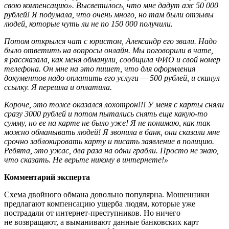
свою компенсацию». Высветилось, что мне дадут аж 50 000
рублей! Я подумала, что очень много, но там были отзывы
людей, которые чуть ли не по 150 000 получили.
Потом открылся чат с юристом, Александр его звали. Надо
было ответить на вопросы онлайн. Мы поговорили в чате,
я рассказала, как меня обманули, сообщила ФИО и свой номер
телефона. Он мне на это пишет, что для оформления
документов надо оплатить его услуги — 500 рублей, и скинул
ссылку. Я перешла и оплатила.
Короче, это тоже оказался лохотрон!!! У меня с карты сняли
сразу 3000 рублей и потом пытались снять еще какую-то
сумму, но ее на карте не было уже! Я не понимаю, как так
можно обманывать людей! Я звонила в банк, они сказали мне
срочно заблокировать карту и писать заявление в полицию.
Ребята, это ужас, два раза на одни грабли. Просто не знаю,
что сказать. Не верьте никому в интернете!»
Комментарий эксперта
Схема двойного обмана довольно популярна. Мошенники
предлагают компенсацию ущерба людям, которые уже
пострадали от интернет-преступников. Но ничего
не возвращают, а выманивают данные банковских карт