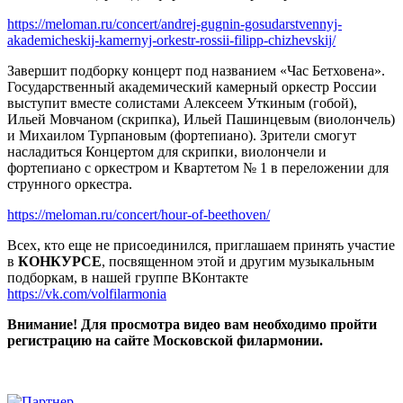
https://meloman.ru/concert/andrej-gugnin-gosudarstvennyj-
akademicheskij-kamernyj-orkestr-rossii-filipp-chizhevskij/
Завершит подборку концерт под названием «Час Бетховена».
Государственный академический камерный оркестр России
выступит вместе солистами Алексеем Уткиным (гобой),
Ильей Мовчаном (скрипка), Ильей Пашинцевым (виолончель)
и Михаилом Турпановым (фортепиано). Зрители смогут
насладиться Концертом для скрипки, виолончели и
фортепиано с оркестром и Квартетом № 1 в переложении для
струнного оркестра.
https://meloman.ru/concert/hour-of-beethoven/
Всех, кто еще не присоединился, приглашаем принять участие
в
КОНКУРСЕ
, посвященном этой и другим музыкальным
подборкам, в нашей группе ВКонтакте
https://vk.com/volfilarmonia
Внимание! Для просмотра видео вам необходимо пройти
регистрацию на сайте Московской филармонии.