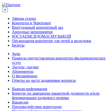
×
Афиша сезона
Концерты в Череповце
Виртуальный концертный зал
Арендные мероприятия
#ОСТАЕМСЯДОМАСМУЗЫКОЙ
Организация концертов для детей и молодежи
Билеты
Залы
Правила предоставления концертно-филармонических
услуг
Льготы, скидки
Абонементы
О филармонии
Ответы на часто задаваемые вопросы
Важная информация
Конкурс на замещение вакантной должности и/или
формирование кадрового резерва
Вакансии
Противодействие коррупции