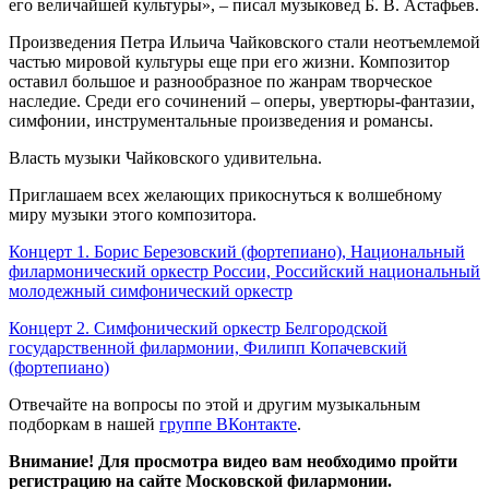
его величайшей культуры», – писал музыковед Б. В. Астафьев.
Произведения Петра Ильича Чайковского стали неотъемлемой
частью мировой культуры еще при его жизни. Композитор
оставил большое и разнообразное по жанрам творческое
наследие. Среди его сочинений – оперы, увертюры-фантазии,
симфонии, инструментальные произведения и романсы.
Власть музыки Чайковского удивительна.
Приглашаем всех желающих прикоснуться к волшебному
миру музыки этого композитора.
Концерт 1. Борис Березовский (фортепиано), Национальный
филармонический оркестр России, Российский национальный
молодежный симфонический оркестр
Концерт 2. Симфонический оркестр Белгородской
государственной филармонии, Филипп Копачевский
(фортепиано)
Отвечайте на вопросы по этой и другим музыкальным
подборкам в нашей
группе ВКонтакте
.
Внимание! Для просмотра видео вам необходимо пройти
регистрацию на сайте Московской филармонии.