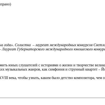
опрано)
на года».
Солистка
–
лауреат международных конкурсов Светла
– Лауреат Губернаторского международного юношеского конкурс
мить юных слушателей с историями о жизни и творчестве велик
ких музыкальных жанров, как симфония и струнный квартет
–
Йо
VIII века, чтобы узнать, каким было детство композитора, чем он