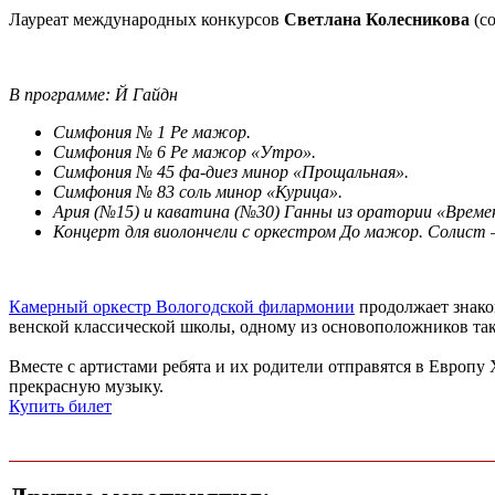
Лауреат международных конкурсов
Светлана Колесникова
(с
В программе: Й Гайдн
Симфония № 1 Ре мажор.
Симфония № 6 Ре мажор «Утро».
Симфония № 45 фа-диез минор «Прощальная».
Симфония № 83 соль минор «Курица».
Ария (№15) и каватина (№30) Ганны из оратории «Време
Концерт для виолончели с оркестром До мажор.
Солист 
Камерный оркестр Вологодской филармонии
продолжает знако
венской классической школы, одному из основоположников та
Вместе с артистами ребята и их родители отправятся в Европу X
прекрасную музыку.
Купить билет