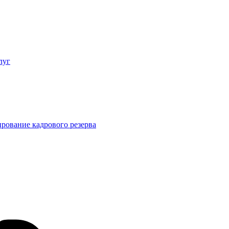
луг
рование кадрового резерва