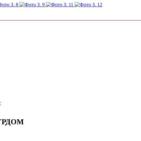
т
УРДОМ