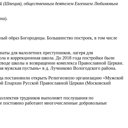
вой (Швеция), общественным деятелем Евгением Любимовым
на).
ный образ Богородицы. Большинство построек, в том числе
наты для малолетних преступников, лагеря для
ола и коррекционная школа. До 2018 года постройки были
реводе школы и возвращении комплекса Православной Церкви.
ая мужская пустынь» в д. Лучниково Вологодского района.
ода постановили открыть Религиозную организацию «Мужской
кой Епархии Русской Православной Церкви (Московский
оллектив трудников выполняет послушания по
ре постоянно работают многочисленные добровольные