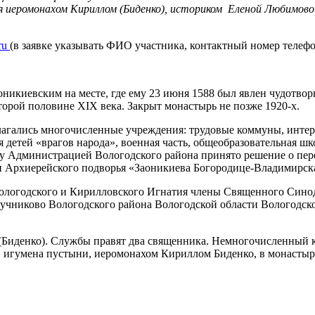
ря иеромонахом Кириллом (Биденко), историком Еленой Любимо
ru
(в заявке указывать ФИО участника, контактный номер телефо
икиевским на месте, где ему 23 июня 1588 был явлен чудотвор
торой половине XIX века. Закрыт монастырь не позже 1920-х.
лагались многочисленные учреждения: трудовые коммуны, интер
детей «врагов народа», военная часть, общеобразовательная шк
ду Администрацией Вологодского района принято решение о пе
ии Архиерейского подворья «Заоникиева Богородице-Владимирск
Вологодского и Кирилловского Игнатия члены Священного Син
Лучниково Вологодского района Вологодской области Вологодс
Биденко). Службы правят два священника. Немногочисленный к
. игумена пустыни, иеромонахом Кириллом Биденко, в монасты