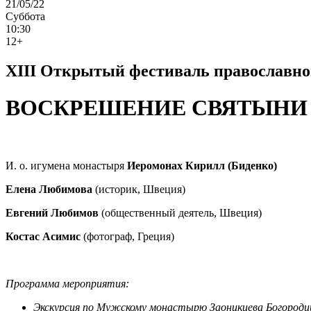
21/05/22
Суббота
10:30
12+
ХIII Открытый фестиваль православно
ВОСКРЕШЕНИЕ СВЯТЫНИ
И. о. игумена монастыря
Иеромонах Кирилл (Биденко)
Елена Любимова
(историк, Швеция)
Евгений Любимов
(общественный деятель, Швеция)
Костас Асимис
(фотограф, Греция)
Программа мероприятия:
Экскурсия по Мужскому монастырю Заоникиева Богороди