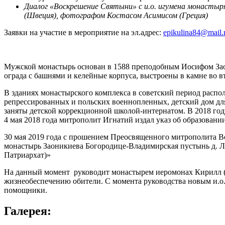
Диалог «Воскрешение Святыни» с и.о. игумена монасты
(Швеция), фотографом Костасом Асимисом (Греция)
Заявки на участие в мероприятие на эл.адрес:
epikulina84@mail.
Мужской монастырь основан в 1588 преподобным Иосифом Заон
ограда с башнями и келейные корпуса, выстроены в камне во в
В зданиях монастырского комплекса в советский период распо
репрессированных и польских военнопленных, детский дом для 
заняты детской коррекционной школой-интернатом. В 2018 го
4 мая 2018 года митрополит Игнатий издал указ об образован
30 мая 2019 года с прошением Преосвященного митрополита 
монастырь Заоникиева Богородице-Владимирская пустынь д. 
Патриархат)»
На данный момент руководит монастырем иеромонах Кирилл (
жизнеобеспечению обители. С момента руководства новым и.о
помощники.
Галерея: