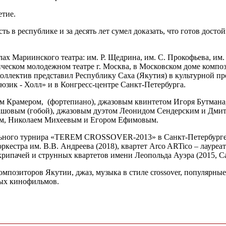
етие.
ь в республике и за десять лет сумел доказать, что готов дост
х Мариинского театра: им. Р. Щедрина, им. С. Прокофьева, им.
ческом молодежном театре г. Москва, в Московском доме компо
 коллектив представил Республику Саха (Якутия) в культурной 
юзик - Холл» и в Конгресс-центре Санкт-Петербурга.
ом Крамером, (фортепиано), джазовым квинтетом Игоря Бутман
алашовым (гобой), джазовым дуэтом Леонидом Сендерским и Дм
ым, Николаем Михеевым и Егором Ефимовым.
ьного турнира «TEREM CROSSOVER-2013» в Санкт-Петербурге, 
естра им. В.В. Андреева (2018), квартет Arco ARTico – лауреат
крипачей и струнных квартетов имени Леопольда Ауэра (2015, С
мпозиторов Якутии, джаз, музыка в стиле crossover, популярные
ных кинофильмов.