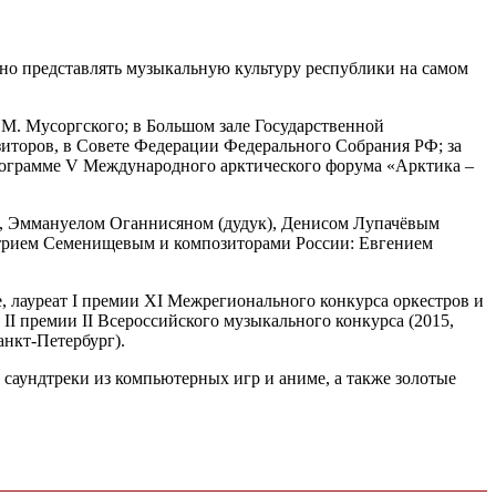
ойно представлять музыкальную культуру республики на самом
 М. Мусоргского; в Большом зале Государственной
зиторов, в Совете Федерации Федерального Собрания РФ; за
программе V Международного арктического форума «Арктика –
а, Эммануелом Оганнисяном (дудук), Денисом Лупачёвым
итрием Семенищевым и композиторами России: Евгением
лауреат I премии XI Межрегионального конкурса оркестров и
 II премии II Всероссийского музыкального конкурса (2015,
анкт-Петербург).
 саундтреки из компьютерных игр и аниме, а также золотые