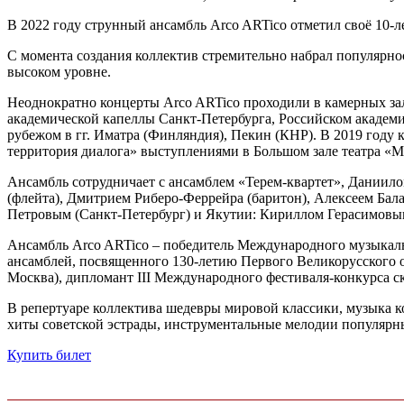
В 2022 году струнный ансамбль Arco ARTico отметил своё 10-л
С момента создания коллектив стремительно набрал популярност
высоком уровне.
Неоднократно концерты Arco ARTico проходили в камерных зала
академической капеллы Санкт-Петербурга, Российском академи
рубежом в гг. Иматра (Финляндия), Пекин (КНР). В 2019 году
территория диалога» выступлениями в Большом зале театра «М
Ансамбль сотрудничает с ансамблем «Терем-квартет», Даниил
(флейта), Дмитрием Риберо-Феррейра (баритон), Алексеем Б
Петровым (Санкт-Петербург) и Якутии: Кириллом Герасимов
Ансамбль Arco ARTico – победитель Международного музыкал
ансамблей, посвященного 130-летию Первого Великорусского орк
Москва), дипломант III Международного фестиваля-конкурса с
В репертуаре коллектива шедевры мировой классики, музыка ко
хиты советской эстрады, инструментальные мелодии популяр
Купить билет