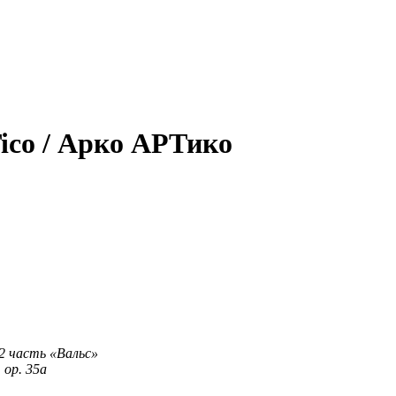
ico / Арко АРТико
 2 часть «Вальс»
 ор. 35а