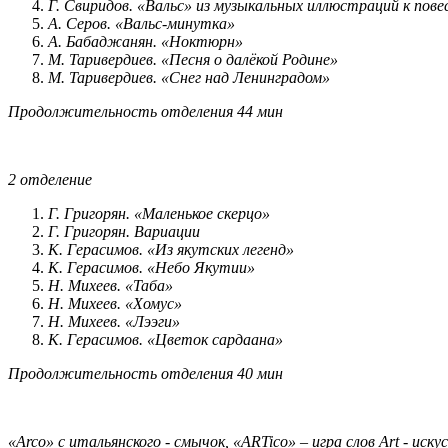
Г. Свиридов. «Вальс» из музыкальных иллюстраций к пов
А. Серов. «Вальс-минутка»
А. Бабаджанян. «Ноктюрн»
М. Таривердиев. «Песня о далёкой Родине»
М. Таривердиев. «Снег над Ленинградом»
Продолжительность отделения 44 мин
2 отделение
Г. Григорян. «Маленькое скерцо»
Г. Григорян. Вариации
К. Герасимов. «Из якутских легенд»
К. Герасимов. «Небо Якутии»
Н. Михеев. «Таба»
Н. Михеев. «Хомус»
Н. Михеев. «Лээги»
К. Герасимов. «Цветок сардаана»
Продолжительность отделения 40 мин
«Arco» с итальянского - смычок, «ARTico» – игра слов Art - искус