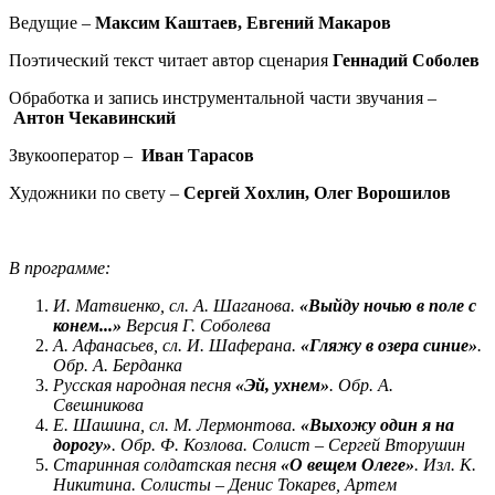
Ведущие –
Максим Каштаев, Евгений Макаров
Поэтический текст читает автор сценария
Геннадий Соболев
Обработка и запись инструментальной части звучания –
Антон Чекавинский
Звукооператор –
Иван Тарасов
Художники по свету –
Сергей Хохлин, Олег Ворошилов
В программе:
И. Матвиенко, сл. А. Шаганова.
«Выйду ночью в поле с
конем...»
Версия Г. Соболева
А. Афанасьев, сл. И. Шаферана.
«Гляжу в озера синие»
.
Обр. А. Берданка
Русская народная песня
«Эй, ухнем»
. Обр. А.
Свешникова
Е. Шашина, сл. М. Лермонтова.
«Выхожу один я на
дорогу»
. Обр. Ф. Козлова. Солист – Сергей Вторушин
Старинная солдатская песня
«О вещем Олеге»
. Изл. К.
Никитина. Солисты – Денис Токарев, Артем