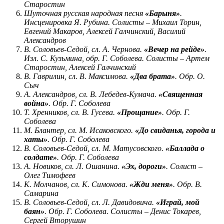
Старостин
Шуточная русская народная песня
«Барыня»
.
Инсценировка Я. Рубина. Солисты – Михаил Торин,
Евгений Макаров, Алексей Галчинский, Василий
Александров
В. Соловьев-Седой, сл. А. Чернова.
«Вечер на рейде»
.
Изл. С. Кузьмина, обр. Г. Соболева. Солисты – Артем
Старостин, Алексей Галчинский
В. Гаврилин, сл. В. Максимова.
«Два брата»
. Обр. О.
Сыч
А. Александров, сл. В. Лебедев-Кумача.
«Священная
война»
. Обр. Г. Соболева
Т. Хренников, сл. В. Гусева.
«Прощание»
. Обр. Г.
Соболева
М. Блантер, сл. М. Исаковского.
«До свиданья, города и
хаты»
. Обр. Г. Соболева
В. Соловьев-Седой, сл. М. Матусовского.
«Баллада о
солдате»
. Обр. Г. Соболева
А. Новиков, сл. Л. Ошанина.
«Эх, дороги»
. Солист –
Олег Тимофеев
К. Молчанов, сл. К. Симонова.
«Жди меня»
. Обр. В.
Самарина
В. Соловьев-Седой, сл. Л. Давидовича.
«Играй, мой
баян»
. Обр. Г. Соболева. Солисты – Денис Токарев,
Сергей Вторушин