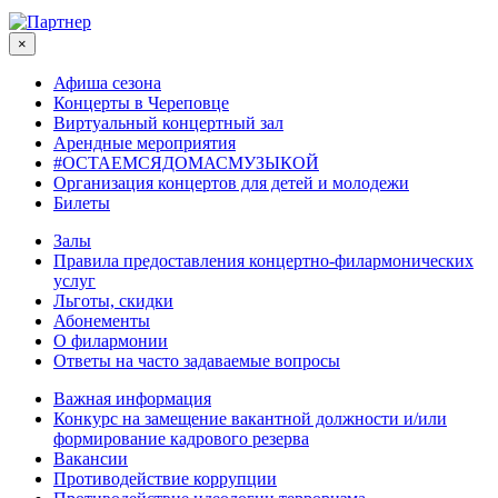
×
Афиша сезона
Концерты в Череповце
Виртуальный концертный зал
Арендные мероприятия
#ОСТАЕМСЯДОМАСМУЗЫКОЙ
Организация концертов для детей и молодежи
Билеты
Залы
Правила предоставления концертно-филармонических
услуг
Льготы, скидки
Абонементы
О филармонии
Ответы на часто задаваемые вопросы
Важная информация
Конкурс на замещение вакантной должности и/или
формирование кадрового резерва
Вакансии
Противодействие коррупции