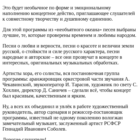
Это будет необычное по форме и эмоциональному
наполнению концертное действо, приглашающее слушателей
к совместному творчеству и душевному единению.
Для этой программы из «необъятного океана» песен выбраны
лучшие, те, которые проверены временем и любимы народом.
Песни о любви и верности, песни о красоте и величии земли
русской, о стойкости и силе русского характера, песни
народные и авторские – все они прозвучат в концерте в
интересных, оригинальных музыкальных обработках.
Артисты хора, его солисты, вся постановочная группа
программы: аранжировщик оркестровой части звучания А.
Чекавинский, звукооператор И. Тарасов, художник по свету С.
Хохлин, директор Д. Саничев – сделали всё, чтобы концерт
был красивым, качественным и ярким.
Ну, а всех их объединил и увлёк в работе художественный
руководитель, автор сценария и режиссер-постановщик
программы, известный не одному поколению вологжан
замечательный музыкант, заслуженный артист РСФСР
Геннадий Иванович Соболев.
Дорогие слушатели!