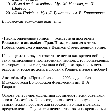
«Если б не было войны». Муз. М. Минкова, сл. И.
Шаферана
«День Победы». Муз. Д. Тухманова, сл. В. Харитонова
В программе возможны изменения
«Песни, опаленные войной» – концертная программа
Вокального ансамбля «Гран-При»
, созданная в честь
Победы советского народа в Великой Отечественной войне.
На концерте прозвучат известные песни как времен войны,
так и написанные в послевоенный период. Это произведения,
с которыми наши солдаты шли в бой, в которых есть место и
радости, и тоске по дому, и любви к Родине, и вере в победу!
Ансамбль «Гран-При» образован в 2003 году на базе
Мужского хора Вологодской филармонии им. В. А.
Гаврилина.
Основу репертуара коллектива составляют песни советской
эпохи. Ансамблем было создано множество популярных
тематических программ для взрослой публики и детских
представлений. Слушатели ценят артистов за искренность и