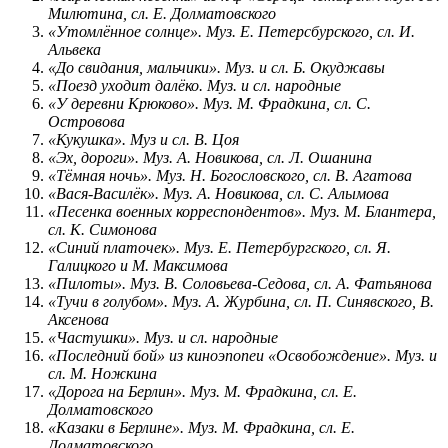
Милютина, сл. Е. Долматовского
«Утомлённое солнце». Муз. Е. Петерсбурского, сл. И.
Альвека
«До свидания, мальчики». Муз. и сл. Б. Окуджавы
«Поезд уходит далёко. Муз. и сл. народные
«У деревни Крюково». Муз. М. Фрадкина, сл. С.
Островова
«Кукушка». Муз и сл. В. Цоя
«Эх, дороги». Муз. А. Новикова, сл. Л. Ошанина
«Тёмная ночь». Муз. Н. Богословского, сл. В. Агатова
«Вася-Василёк». Муз. А. Новикова, сл. С. Алымова
«Песенка военных корреспондентов». Муз. М. Блантера,
сл. К. Симонова
«Синий платочек». Муз. Е. Петербургского, сл. Я.
Галицкого и М. Максимова
«Пилоты». Муз. В. Соловьева-Седова, сл. А. Фатьянова
«Тучи в голубом». Муз. А. Журбина, сл. П. Синявского, В.
Аксенова
«Частушки». Муз. и сл. народные
«Последний бой» из киноэпопеи «Освобождение». Муз. и
сл. М. Ножкина
«Дорога на Берлин». Муз. М. Фрадкина, сл. Е.
Долматовского
«Казаки в Берлине». Муз. М. Фрадкина, сл. Е.
Долматовского