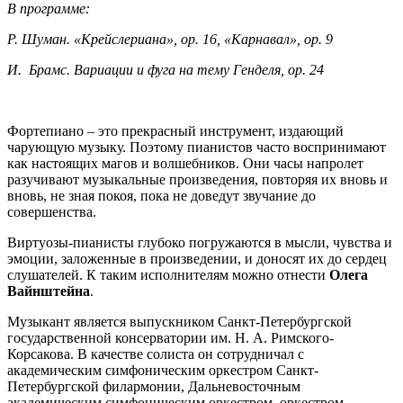
В программе:
Р. Шуман. «Крейслериана», ор. 16, «Карнавал», ор. 9
И. Брамс. Вариации и фуга на тему Генделя, ор. 24
Фортепиано – это прекрасный инструмент, издающий
чарующую музыку. Поэтому пианистов часто воспринимают
как настоящих магов и волшебников. Они часы напролет
разучивают музыкальные произведения, повторяя их вновь и
вновь, не зная покоя, пока не доведут звучание до
совершенства.
Виртуозы-пианисты глубоко погружаются в мысли, чувства и
эмоции, заложенные в произведении, и доносят их до сердец
слушателей. К таким исполнителям можно отнести
Олега
Вайнштейна
.
Музыкант является выпускником Санкт-Петербургской
государственной консерватории им. Н. А. Римского-
Корсакова. В качестве солиста он сотрудничал с
академическим симфоническим оркестром Санкт-
Петербургской филармонии, Дальневосточным
академическим симфоническим оркестром, оркестром