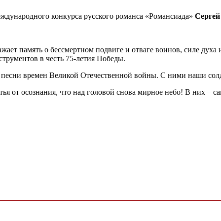
еждународного конкурса русского романса «Романсиада»
Сергей
ает память о бессмертном подвиге и отваге воинов, силе духа 
трументов в честь 75-летия Победы.
и песни времен Великой Отечественной войны. С ними наши солд
тья от осознания, что над головой снова мирное небо! В них – 