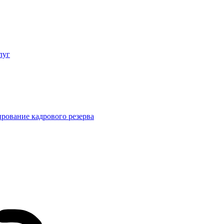
луг
рование кадрового резерва