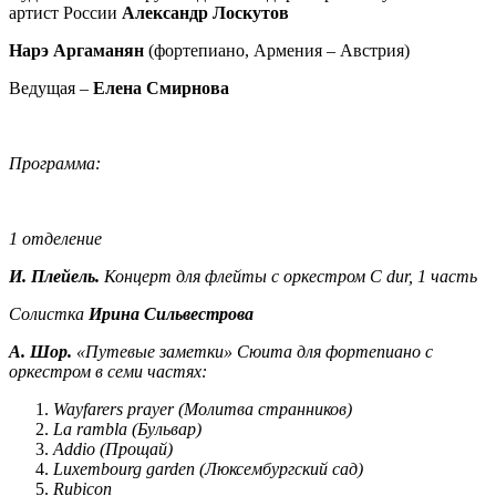
артист России
Александр Лоскутов
Нарэ Аргаманян
(фортепиано, Армения
–
Австрия)
Ведущая
–
Елена Смирнова
Программа:
1 отделение
И. Плейель.
Концерт для флейты с оркестром C dur, 1 часть
Солистка
Ирина Сильвестрова
А. Шор.
«Путевые заметки» Сюита для фортепиано с
оркестром в семи частях:
Wayfarers prayer (Молитва странников)
La rambla (Бульвар)
Addio (Прощай)
Luxembourg garden (Люксембургский сад)
Rubicon