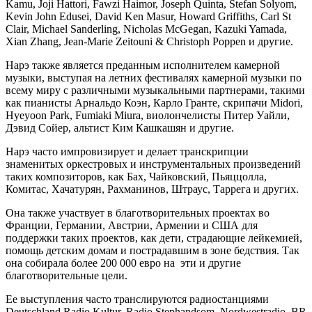
Kamu, Joji Hattori, Fawzi Haimor, Joseph Quinta, Stefan Solyom,
Kevin John Edusei, David Ken Masur, Howard Griffiths, Carl St
Clair, Michael Sanderling, Nicholas McGegan, Kazuki Yamada,
Xian Zhang, Jean-Marie Zeitouni & Christoph Poppen и другие.
Нарэ также является преданным исполнителем камерной
музыки, выступая на летних фестивалях камерной музыки по
всему миру с различными музыкальными партнерами, такими
как пианисты Арнальдо Коэн, Карло Гранте, скрипачи Midori,
Hyeyoon Park, Fumiaki Miura, виолончелисты Питер Уайли,
Дэвид Сойер, альтист Ким Кашкашян и другие.
Нарэ часто импровизирует и делает транскрипции
знаменитых оркестровых и инструментальных произведений
таких композиторов, как Бах, Чайковский, Пьяццолла,
Комитас, Хачатурян, Рахманинов, Штраус, Таррега и других.
Она также участвует в благотворительных проектах во
Франции, Германии, Австрии, Армении и США для
поддержки таких проектов, как дети, страдающие лейкемией,
помощь детским домам и пострадавшим в зоне бедствия. Так
она собирала более 200 000 евро на эти и другие
благотворительные цели.
Ее выступления часто транслируются радиостанциями
Deutschland Radio Kultur, Radio Stephandsom, Nordwestradio, BR