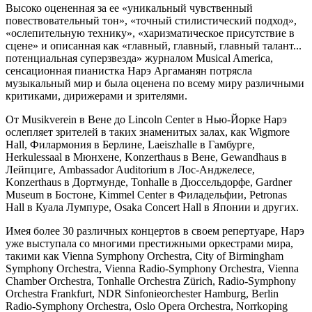
Высоко оцененная за ее «уникальный чувственный
повествовательный тон», «точный стилистический подход»,
«ослепительную технику», «харизматическое присутствие в
сцене» и описанная как «главный, главный, главный талант...
потенциальная суперзвезда» журналом Musical America,
сенсационная пианистка Нарэ Аргаманян потрясла
музыкальный мир и была оценена по всему миру различными
критиками, дирижерами и зрителями.
От Musikverein в Вене до Lincoln Center в Нью-Йорке Нарэ
ослепляет зрителей в таких знаменитых залах, как Wigmore
Hall, Филармония в Берлине, Laeiszhalle в Гамбурге,
Herkulessaal в Мюнхене, Konzerthaus в Вене, Gewandhaus в
Лейпциге, Ambassador Auditorium в Лос-Анджелесе,
Konzerthaus в Дортмунде, Tonhalle в Дюссельдорфе, Gardner
Museum в Бостоне, Kimmel Center в Филадельфии, Petronas
Hall в Куала Лумпуре, Osaka Concert Hall в Японии и других.
Имея более 30 различных концертов в своем репертуаре, Нарэ
уже выступала со многими престижными оркестрами мира,
такими как Vienna Symphony Orchestra, City of Birmingham
Symphony Orchestra, Vienna Radio-Symphony Orchestra, Vienna
Chamber Orchestra, Tonhalle Orchestra Zürich, Radio-Symphony
Orchestra Frankfurt, NDR Sinfonieorchester Hamburg, Berlin
Radio-Symphony Orchestra, Oslo Opera Orchestra, Norrkoping