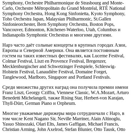
Symphony, Orchestre Philharmonique de Strasbourg and Monte-
Carlo, Orchestre Métropolitain du Grand Montréal, RTÉ National
Symphony Orchestra, Hong Kong Sinfonietta, Kyoto Symphony,
Toho Orchestra Japan, Malaysian Philharmonic, St.Gallen
Sinfonieorchester, Bern Symphony Orchestra, Boston Pops,
Vancouver, Edmonton, Kitchener-Waterloo, Utah, Columbus и
Indianapolis Symphonic Orchestras и многими другими.
Нарэ часто даёт сольные концерты в крупных городах Азии,
Европы и Северной Америки. Она является постоянным
гостем на таких известных фестивалях, как Lucerne Festival,
Colmar Festival, Liszt en Provence Festival, Bregenzer,
Mecklenburgischer and Schwetzinger Festspiele, Schleswig-
Holstein Festival, Lanaudière Festival, Domaine Forget,
Tanglewood, Marlboro, Singapore and Portland Festivals.
Среди множества других наград она получила премии имени
Franz Liszt, Georgy Cziffra, Viennese Classic, W.A.Mozart, Arturo
Benedetti Michelangeli, также Rising Star, Herbert-von Karajan,
Thyll-Dürr, German Piano и Orpheum.
Многие уважаемые дирижеры мира сотрудничали с Нарэ, в
том числе Kent Nagano Sir, Neville Marriner, Alain Altinoglu,
Yasuo Shinozaki, Olari Elts, James Gaffigan, Michael Francis,
Christian Arming, John Axelrod, Stefan Blunier, Otto Tausk, Otto