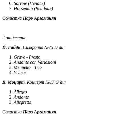
Sorrow (Печаль)
Horseman (Всадник)
Солистка
Нарэ Аргаманян
2 отделение
Й. Гайдн
. Симфония №75 D dur
Grave - Presto
Andante con Variazioni
Menuetto - Trio
Vivace
В. Моцарт
. Концерт №17 G dur
Allegro
Andante
Allegretto
Солистка
Нарэ Аргаманян