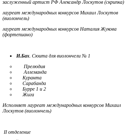
заслуженный артист РФ Александр Лоскутов (скрипка)
лауреат международных конкурсов Михаил Лоскутов
(виолончель)
лауреат международных конкурсов Наталия Жукова
(фортепиано)
И.Бах
. Сюита для виолончели № 1
Прелюдия
Аллеманда
Куранта
Сарабанда
Бурре 1 и 2
Жига
Исполняет лауреат международных конкурсов Михаил
Лоскутов (виолончель)
II отделение