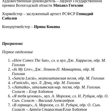
Художественный руководитель – лауреат Государственной
премии Вологодской области
Михаил Гоголин
Хормейстер – заслуженный артист РСФСР
Геннадий
Соболев
Концертмейстер –
Ирина Кокина
Программа:
Первое отделение
«Here Comes The Sun», сл. и муз. Дж. Харрисон, обр. М.
Гоголин
«In My Live», Дж. Леннон-П. Маккартни, обр. М.
Гоголин
«Sancta Lucia», неаполитанская песня, обр. М. Гоголин
«Funiculi», муз. Л. Денц, обр. М. Гоголин
«Jiamaika», итальянская нар. песня, обр. М. Гоголин.
Солист – Егор Хоботов
«Я тебя целовал», муз. А. Морозов, сл. Н. Рубцов, обр. О.
Сыч.
Солист – Василий Александров
«В горнице», А. Морозов, сл. Н. Рубцов, обр. О. Сыч.
Солист – Артём Старостин/Егор Хоботов