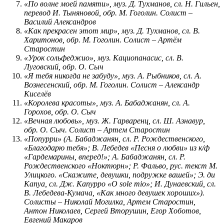
«По волне моей памяти», муз. Д. Тухманов, сл. Н. Гильен,
перевод И. Тыняновой, обр. М. Гоголин.
Солист –
Василий Александров
«Как прекрасен этот мир», муз. Д. Тухманов, сл. В.
Харитонов, обр. М. Гоголин.
Солист – Артём
Старостин
«Урок сольфеджио», муз. Кациопанасис, сл. В.
Луговский, обр. О. Сыч
«Я тебя никогда не забуду», муз. А. Рыбников, сл. А.
Вознесенский, обр. М. Гоголин.
Солист – Александр
Киселёв
«Королева красоты», муз. А. Бабаджанян, сл. А.
Горохов, обр. О. Сыч
«Вечная любовь», муз. Ж. Гарваренц, сл. Ш. Азнавур,
обр. О. Сыч.
Солист – Артем Старостин
«Попурри» (А. Бабаджанян, сл. Р. Рождественского,
«Благодарю тебя»; В. Лебедев «Песня о любви» из к/ф
«Гардемарины, вперед!»; А. Бабаджанян, сл. Р.
Рождественского «Ноктюрн»; Р. Фальво, рус. текст М.
Улицкого. «Скажите, девушки, подружке вашей»; Э. ди
Капуа, сл. Дж. Капурро «О sole mio»; И. Дунаевский, сл.
В. Лебедева-Кумача, «Как много девушек хороших»).
Солисты – Николай Могилка, Артем Старостин,
Антон Николаев, Сергей Вторушин, Егор Хоботов,
Евгений Макаров