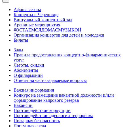
Афиша сезона
Концерты в Череповце
Виртуальный концертный зал
Арендные мероприятия
#ОСТАЕМСЯДОМАСМУЗЫКОЙ
Организация концертов для детей и молодежи
Билеты
Залы
Правила предоставления концертно-филармонических
услуг
Льготы, скидки
Абонементы
О филармонии
Ответы на часто задаваемые вопросы
Важная информация
Конкурс на замещение вакантной должности и/или
формирование кадрового резерва
Вакансии
Противодействие коррупции
Противодействие идеологии терроризма
Пожарная безопасность
Доступная среда