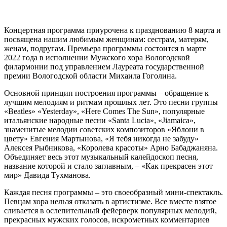
Концертная программа приурочена к празднованию 8 марта и
посвящена нашим любимым женщинам: сестрам, матерям,
женам, подругам. Премьера программы состоится в марте
2022 года в исполнении Мужского хора Вологодской
филармонии под управлением Лауреата государственной
премии Вологодской области Михаила Гоголина.
Основной принцип построения программы – обращение к
лучшим мелодиям и ритмам прошлых лет. Это песни группы
«Beatles» «Yesterday», «Here Comes The Sun», популярные
итальянские народные песни «Santa Lucia», «Jiamaica»,
знаменитые мелодии советских композиторов «Яблони в
цвету» Евгения Мартынова, «Я тебя никогда не забуду»
Алексея Рыбникова, «Королева красоты» Арно Бабаджаняна.
Объединяет весь этот музыкальный калейдоскоп песня,
название которой и стало заглавным, – «Как прекрасен этот
мир» Давида Тухманова.
Каждая песня программы – это своеобразный мини-спектакль.
Певцам хора нельзя отказать в артистизме. Все вместе взятое
сливается в ослепительный фейерверк популярных мелодий,
прекрасных мужских голосов, искрометных комментариев