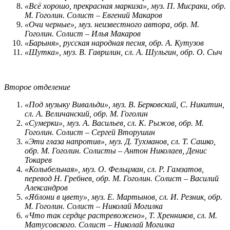
«Всё хорошо, прекрасная маркиза», муз. П. Мисраки, обр.
М. Гоголин.
Солист – Евгений Макаров
«Очи черные», муз. неизвестного автора, обр. М.
Гоголин.
Солист – Илья Макаров
«Барыня», русская народная песня, обр. А. Кутузов
«Шутка», муз. В. Гаврилин, сл. А. Шульгин, обр. О. Сыч
Второе отделение
«Под музыку Вивальди», муз. В. Берковский, С. Никитин,
сл. А. Величанский, обр. М. Гоголин
«Сумерки», муз. А. Васильев, сл. К. Рыжов, обр. М.
Гоголин.
Солист – Сергей Вторушин
«Эти глаза напротив», муз. Д. Тухманов, сл. Т. Сашко,
обр. М. Гоголин.
Солисты – Антон Николаев, Денис
Токарев
«Колыбельная», муз. О. Фельцман, сл. Р. Гамзатов,
перевод Н. Гребнев, обр. М. Гоголин.
Солист – Василий
Александров
«Яблони в цвету», муз. Е. Мартынов, сл. И. Резник, обр.
М. Гоголин.
Солист – Николай Могилка
«Что так сердце растревожено», Т. Хренников, сл. М.
Матусовского.
Солист – Николай Могилка