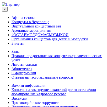
×
Афиша сезона
Концерты в Череповце
Виртуальный концертный зал
Арендные мероприятия
#ОСТАЕМСЯДОМАСМУЗЫКОЙ
Организация концертов для детей и молодежи
Билеты
Залы
Правила предоставления концертно-филармонических
услуг
Льготы, скидки
Абонементы
О филармонии
Ответы на часто задаваемые вопросы
Важная информация
Конкурс на замещение вакантной должности и/или
формирование кадрового резерва
Вакансии
Противодействие коррупции
Противодействие идеологии терроризма