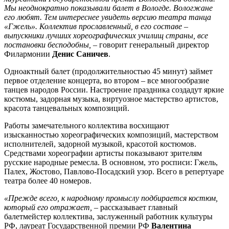
Мы неоднократно показывали балет в Вологде. Вологжане
его любят. Тем интереснее увидеть версию театра танца
«Гжель». Коллектив прославленный, в его составе –
выпускники лучших хореографических училищ страны, все
постановки бесподобны,
– говорит генеральный директор
Филармонии
Денис Саничев
.
Одноактный балет (продолжительностью 45 минут) займет
первое отделение концерта, во втором – все многообразие
танцев народов России. Настроение праздника создадут яркие
костюмы, задорная музыка, виртуозное мастерство артистов,
красота танцевальных композиций.
Работы замечательного коллектива восхищают
изысканностью хореографических композиций, мастерством
исполнителей, задорной музыкой, красотой костюмов.
Средствами хореографии артисты показывают зрителям
русские народные ремесла. В основном, это росписи: Гжель,
Палех, Жостово, Павлово-Посадский узор. Всего в репертуаре
театра более 40 номеров.
«Прежде всего, к народному промыслу подбирается костюм,
который его отражает,
– рассказывает главный
балетмейстер коллектива, заслуженный работник культуры
РФ, лауреат Государственной премии РФ
Валентина