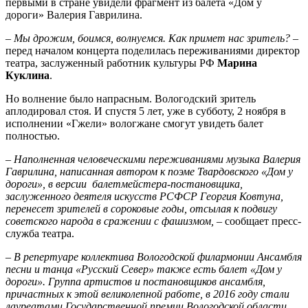
первыми в стране увидели фрагмент из балета «Дом у
дороги» Валерия Гаврилина.
–
Мы дрожим, боимся, волнуемся. Как примет нас зритель?
–
перед началом концерта поделилась переживаниями директор
театра, заслуженный работник культуры РФ
Марина
Куклина
.
Но волнение было напрасным. Вологодский зритель
аплодировал стоя. И спустя 5 лет, уже в субботу, 2 ноября в
исполнении «Гжели» вологжане смогут увидеть балет
полностью.
–
Наполненная человеческими переживаниями музыка Валерия
Гаврилина, написанная автором к поэме Твардовского «Дом у
дороги», в версии балетмейстера-постановщика,
заслуженного деятеля искусств РСФСР Георгия Ковтуна,
перенесет зрителей в сороковые годы, отсылая к подвигу
советского народа в сражении с фашизмом,
– сообщает пресс-
служба театра.
– В репертуаре коллектива Вологодской филармонии Ансамбля
песни и танца «Русский Север» также есть балет «Дом у
дороги». Группа артистов и постановщиков ансамбля,
причастных к этой великолепной работе, в 2016 году стали
лауреатами Государственной премии Вологодской области.