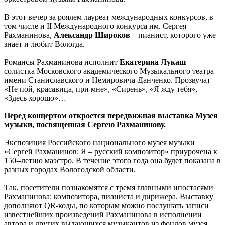
В этот вечер за роялем лауреат международных конкурсов, в
том числе и II Международного конкурса им. Сергея
Рахманинова,
Александр Широков
– пианист, которого уже
знает и любит Вологда.
Романсы Рахманинова исполнит
Екатерина Лукаш
–
солистка Московского академического Музыкального театра
имени Станиславского и Немировича-Данченко. Прозвучат
«Не пой, красавица, при мне», «Сирень», «Я жду тебя»,
«Здесь хорошо»…
Перед концертом откроется передвижная выставка Музея
музыки, посвященная Сергею Рахманинову.
Экспозиция Российского национального музея музыки
«Сергей Рахманинов: Я – русский композитор» приурочена к
150--летию маэстро. В течение этого года она будет показана в
разных городах Вологодской области.
Так, посетители познакомятся с тремя главными ипостасями
Рахманинова: композитора, пианиста и дирижера. Выставку
дополняют QR-коды, по которым можно послушать записи
известнейших произведений Рахманинова в исполнении
автора и других выдающихся музыкантов из фондов музея.