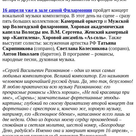
16 апреля уже в зале самой Филармонии
пройдет концерт
вокальной музыки композитора. В этот день на сцене – сразу
пять больших коллективов:
Камерный оркестр
и
Мужской
хор Вологодской филармонии
,
Хоровая академическая
капелла Вологды им. В.М. Сергеева
,
Женский камерный
хор «Кантилена»
,
Хоровой ансамбль «As-соль»
. Также
выступят солисты: заслуженная артистка РФ
Татьяна
Скрипникова
(сопрано),
Светлана Колесникова
(сопрано),
Антон Николаев
(баритон). В программе – романсы,
народные песни, духовная музыка.
«Сергей Васильевич Рахманинов – один из моих самых
любимых композиторов. Великий композитор. Его называют
человеком широчайшей русской души. Да, это так, безусловно!
Я люблю практически всю музыку Рахманинова: его
прекрасные романсы «Здесь хорошо», «Не пой красавица при
мне», «Сирень»; замечательные фортепианные этюды-
картины; глубокий по своему драматизму второй концерт для
фортепиано с оркестром и, конечно же, хоровую музыку,
например, его «Всенощное бдение», написанное всего лишь за
две недели. Одно из дорогих моему сердцу произведений –
спокойная и светлая молитва, шестой номер, «Богородице
Дево, радуйся!» Именно она и завершит концерт 16 апреля»,
–
рассказывает генеральный директор Вологодской