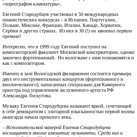
«хореографом клавиатуры».
Евгений Стародубцев участвовал в 50 международных
пианистических конкурсах – в Испании, Португалии,
Польше, Мексике, Франции, Италии, Канаде, Хорватии,
Сербии и других странах. Из них в 30 (!) он завоевал первую
премию!
Интересно, что в 1999 году Евгений поступил на
композиторский факультет Московской консерватории, однако
закончил фортепианный. Но вологжане с ним познакомятся и
как с композитором.
Именно в зале Вологодской филармонии состоится премьера
двух его инструментальных концертов (фортепианного и
виолончельного), написанных специально для Камерного
оркестра под управлением заслуженного артиста РФ
Александра Лоскутова.
Музыку Евгения Стародубцева называют яркой, сочетающей
в себе демократизм с элитарной изысканностью первой волны
авангарда начала прошлого века.
– Исполнительской манерой Евгения Стародубцева
восхищаются многие именитые музыканты. Среди них и