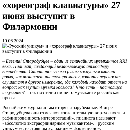
«хореограф клавиатуры» 27
июня выступит в
Филармонии
19.06.2024
– Евгений Стародубцев – один из величайших музыкантов XXI
века. Пианист, создающий незабываемую атмосферу
волшебства. Стоит только его рукам коснуться клавиш
рояля, как возникает настоящая магия, которая переносит
слушателя в другое измерение, где каждый находит ответ на
вопрос: как звучит музыка космоса? Что есть – настоящее
искусство?
– так поэтично пишет о музыканте российская
пресса.
Российским журналистам вторят и зарубежные. В игре
Стародубцева они отмечают «ослепительную виртуозность и
рафинированность интерпретаций», пианиста называют
«абсолютно экстраординарным музыкантом», «русским
уникумом, настоящим художником фортепиано»,