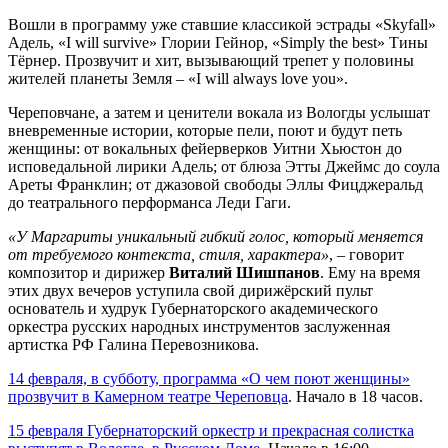
Вошли в программу уже ставшие классикой эстрады «Skyfall»
Адель, «I will survive» Глории Гейнор, «Simply the best» Тины
Тёрнер. Прозвучит и хит, вызывающий трепет у половины
жителей планеты Земля
–
«I will always love you».
Череповчане, а затем и ценители вокала из Вологды услышат
вневременные истории, которые пели, поют и будут петь
женщины: от вокальных фейерверков Уитни Хьюстон до
исповедальной лирики Адель; от блюза Этты Джеймс до соула
Ареты Франклин; от джазовой свободы Эллы Фицджеральд
до театрального перформанса Леди Гаги.
«У Маргариты уникальный гибкий голос, который меняется
от требуемого контекста, стиля, характера»
, – говорит
композитор и дирижер
Виталий Шишпанов
. Ему на время
этих двух вечеров уступила свой дирижёрский пульт
основатель и худрук Губернаторского академического
оркестра русских народных инструментов заслуженная
артистка РФ Галина Перевозникова.
14 февраля, в субботу, программа «О чем поют женщины»
прозвучит в Камерном театре Череповца
. Начало в 18 часов.
15 февраля Губернаторский оркестр и прекрасная солистка