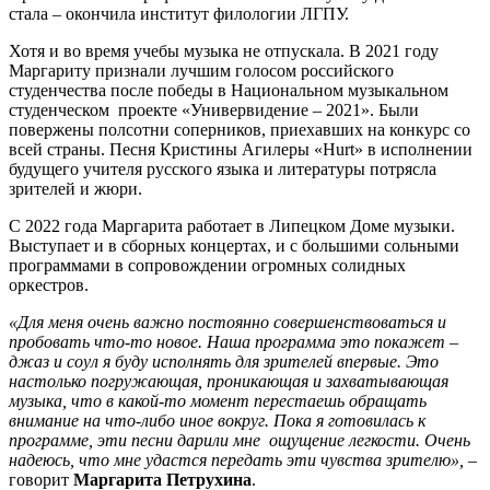
стала – окончила институт филологии ЛГПУ.
Хотя и во время учебы музыка не отпускала. В 2021 году
Маргариту признали лучшим голосом российского
студенчества после победы в Национальном музыкальном
студенческом проекте «Универвидение – 2021». Были
повержены полсотни соперников, приехавших на конкурс со
всей страны. Песня Кристины Агилеры «Hurt» в исполнении
будущего учителя русского языка и литературы потрясла
зрителей и жюри.
С 2022 года Маргарита работает в Липецком Доме музыки.
Выступает и в сборных концертах, и с большими сольными
программами в сопровождении огромных солидных
оркестров.
«Для меня очень важно постоянно совершенствоваться и
пробовать что-то новое. Наша программа это покажет –
джаз и соул я буду исполнять для зрителей впервые. Это
настолько погружающая, проникающая и захватывающая
музыка, что в какой-то момент перестаешь обращать
внимание на что-либо иное вокруг. Пока я готовилась к
программе, эти песни дарили мне ощущение легкости. Очень
надеюсь, что мне удастся передать эти чувства зрителю»,
–
говорит
Маргарита Петрухина
.