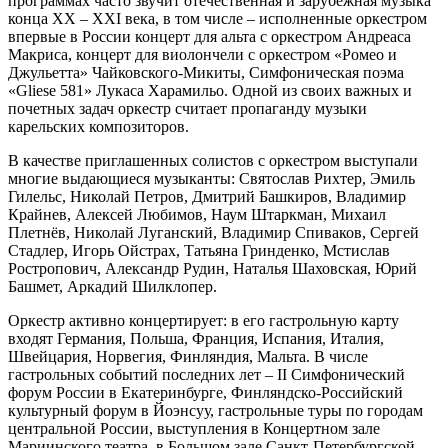
программах часто звучит отечественная и зарубежная музыка
конца ХХ – XXI века, в том числе – исполненные оркестром
впервые в России концерт для альта с оркестром Андреаса
Макриса, концерт для виолончели с оркестром «Ромео и
Джульетта» Чайковского-Микиты, Симфоническая поэма
«Gliese 581» Лукаса Харамильо. Одной из своих важных и
почетных задач оркестр считает пропаганду музыки
карельских композиторов.
В качестве приглашенных солистов с оркестром выступали
многие выдающиеся музыканты: Святослав Рихтер, Эмиль
Гилельс, Николай Петров, Дмитрий Башкиров, Владимир
Крайнев, Алексей Любимов, Наум Штаркман, Михаил
Плетнёв, Николай Луганский, Владимир Спиваков, Сергей
Стадлер, Игорь Ойстрах, Татьяна Гринденко, Мстислав
Ростропович, Александр Рудин, Наталья Шаховская, Юрий
Башмет, Аркадий Шилклопер.
Оркестр активно концертирует: в его гастрольную карту
входят Германия, Польша, Франция, Испания, Италия,
Швейцария, Норвегия, Финляндия, Мальта. В числе
гастрольных событий последних лет – II Симфонический
форум России в Екатеринбурге, Финляндско-Российский
культурный форум в Йоэнсуу, гастрольные туры по городам
центральной России, выступления в Концертном зале
Мариинского театра, в Большом зале Санкт-Петербургской