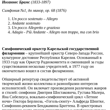
Иоганнес Брамс
(1833-1897)
Симфония №1, до минор, ор. 68 (1876)
Un pocco sostenuto – Allegro
Andante sostenuto
Un pocco Allegretto e grazioso
Adagio - Più Andante - Allegro non troppo, ma con brio
Симфонический оркестр Карельской государственной
филармонии
– крупнейший оркестр Северо-Запада России,
культурное достояние Республики Карелия. Основанный в
1933 году как Оркестр Радиокомитета и сменивший за годы
существования несколько учредителей, в 1977 году он
окончательно вошел в состав филармонии.
Обширный репертуар свидетельствует об активной
творческой жизни коллектива и разнообразии интересов
исполнителей. Он включает произведения различных жанров
и стилей: симфонии Дмитрия Шостаковича, Густава Малера,
Яна Сибелиуса, вокально-симфонический цикл «Летние
ночи» Гектора Берлиоза, «Гоголь-сюиту» Альфреда Шнитке,
Симфонию-реквием Бенджамина Бриттена. В оркестровых