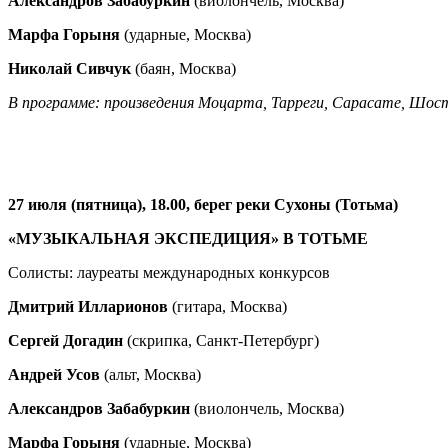
Александров Забабуркин
(виолончель, Москва)
Марфа Горыня
(ударные, Москва)
Николай Сивчук
(баян, Москва)
В программе: произведения Моцарта, Тарреги, Сарасате, Шос
27 июля (пятница), 18.00, берег реки Сухоны (Тотьма)
«МУЗЫКАЛЬНАЯ ЭКСПЕДИЦИЯ» В ТОТЬМЕ
Солисты: лауреаты международных конкурсов
Дмитрий Илларионов
(гитара, Москва)
Сергей Догадин
(скрипка, Санкт-Петербург)
Андрей Усов
(альт, Москва)
Александров Забабуркин
(виолончель, Москва)
Марфа Горыня
(ударные, Москва)