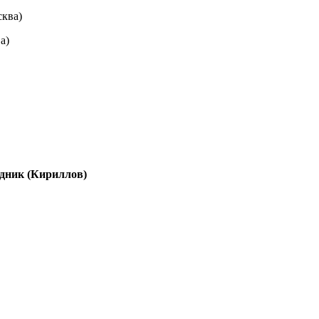
ква)
а)
едник (Кириллов)