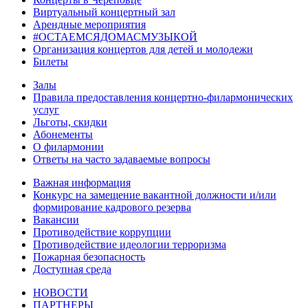
Виртуальный концертный зал
Арендные мероприятия
#ОСТАЕМСЯДОМАСМУЗЫКОЙ
Организация концертов для детей и молодежи
Билеты
Залы
Правила предоставления концертно-филармонических
услуг
Льготы, скидки
Абонементы
О филармонии
Ответы на часто задаваемые вопросы
Важная информация
Конкурс на замещение вакантной должности и/или
формирование кадрового резерва
Вакансии
Противодействие коррупции
Противодействие идеологии терроризма
Пожарная безопасность
Доступная среда
НОВОСТИ
ПАРТНЕРЫ